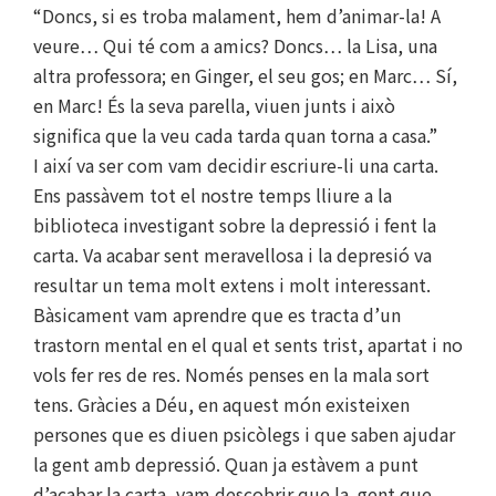
“Doncs, si es troba malament, hem d’animar-la! A
veure… Qui té com a amics? Doncs… la Lisa, una
altra professora; en Ginger, el seu gos; en Marc… Sí,
en Marc! És la seva parella, viuen junts i això
significa que la veu cada tarda quan torna a casa.”
I així va ser com vam decidir escriure-li una carta.
Ens passàvem tot el nostre temps lliure a la
biblioteca investigant sobre la depressió i fent la
carta. Va acabar sent meravellosa i la depresió va
resultar un tema molt extens i molt interessant.
Bàsicament vam aprendre que es tracta d’un
trastorn mental en el qual et sents trist, apartat i no
vols fer res de res. Només penses en la mala sort
tens. Gràcies a Déu, en aquest món existeixen
persones que es diuen psicòlegs i que saben ajudar
la gent amb depressió. Quan ja estàvem a punt
d’acabar la carta, vam descobrir que la gent que