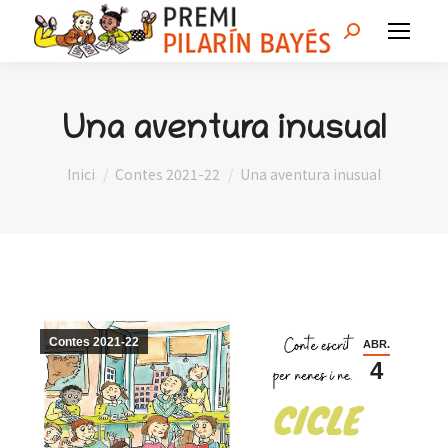
Search:
Una aventura inusual
You are here:
Inici
Contes 2021-22
Una aventura inusual
Contes 2021-22
ABR.
4