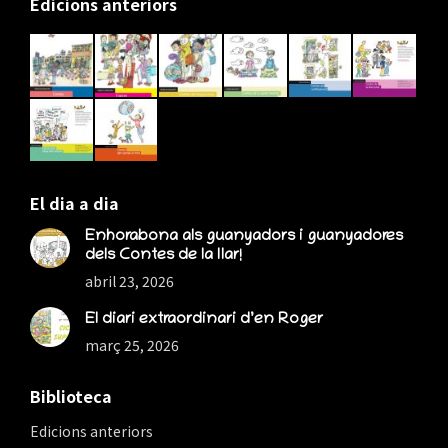
Edicions anteriors
opens
opens
opens
in
in
in
new
new
new
window
window
window
El dia a dia
Enhorabona als guanyadors i guanyadores
dels Contes de la llar!
abril 23, 2026
El diari extraordinari d’en Roger
març 25, 2026
Biblioteca
Edicions anteriors