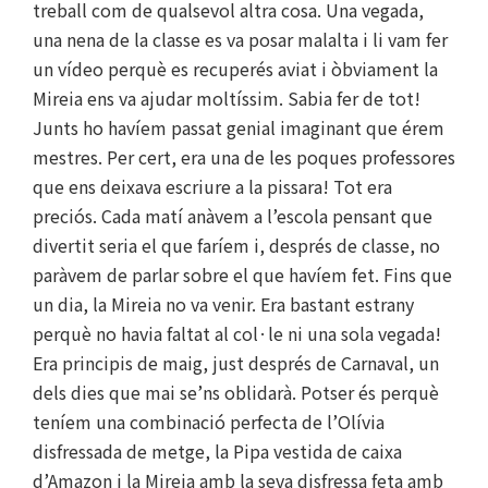
treball com de qualsevol altra cosa. Una vegada,
una nena de la classe es va posar malalta i li vam fer
un vídeo perquè es recuperés aviat i òbviament la
Mireia ens va ajudar moltíssim. Sabia fer de tot!
Junts ho havíem passat genial imaginant que érem
mestres. Per cert, era una de les poques professores
que ens deixava escriure a la pissara! Tot era
preciós. Cada matí anàvem a l’escola pensant que
divertit seria el que faríem i, després de classe, no
paràvem de parlar sobre el que havíem fet. Fins que
un dia, la Mireia no va venir. Era bastant estrany
perquè no havia faltat al col·le ni una sola vegada!
Era principis de maig, just després de Carnaval, un
dels dies que mai se’ns oblidarà. Potser és perquè
teníem una combinació perfecta de l’Olívia
disfressada de metge, la Pipa vestida de caixa
d’Amazon i la Mireia amb la seva disfressa feta amb