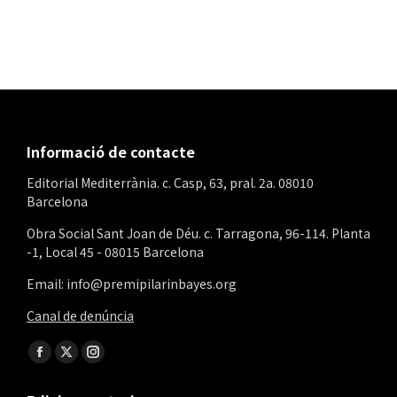
Informació de contacte
Editorial Mediterrània. c. Casp, 63, pral. 2a. 08010
Barcelona
Obra Social Sant Joan de Déu. c. Tarragona, 96-114. Planta
-1, Local 45 - 08015 Barcelona
Email: info@premipilarinbayes.org
Canal de denúncia
Find us on:
Facebook
X
Instagram
page
page
page