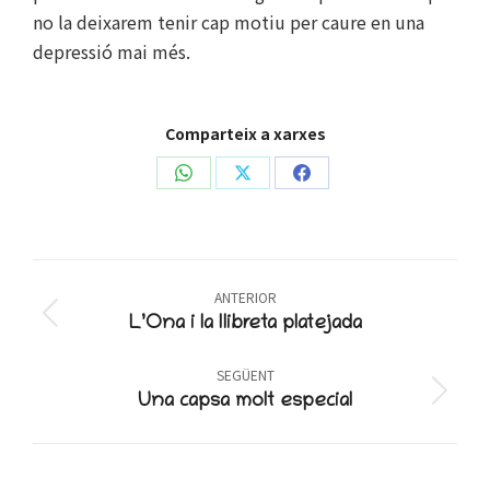
no la deixarem tenir cap motiu per caure en una
depressió mai més.
Comparteix a xarxes
Share
Share
Share
on
on
on
WhatsApp
X
Facebook
Post
ANTERIOR
navigation
Previous
L’Ona i la llibreta platejada
post:
SEGÜENT
Next
Una capsa molt especial
post: