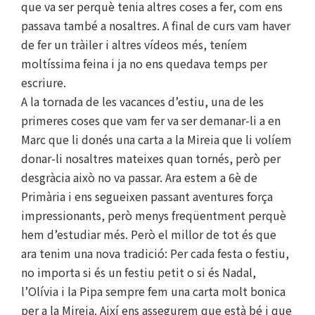
que va ser perquè tenia altres coses a fer, com ens
passava també a nosaltres. A final de curs vam haver
de fer un tràiler i altres vídeos més, teníem
moltíssima feina i ja no ens quedava temps per
escriure.
A la tornada de les vacances d’estiu, una de les
primeres coses que vam fer va ser demanar-li a en
Marc que li donés una carta a la Mireia que li volíem
donar-li nosaltres mateixes quan tornés, però per
desgràcia això no va passar. Ara estem a 6è de
Primària i ens segueixen passant aventures força
impressionants, però menys freqüentment perquè
hem d’estudiar més. Però el millor de tot és que
ara tenim una nova tradició: Per cada festa o festiu,
no importa si és un festiu petit o si és Nadal,
l’Olívia i la Pipa sempre fem una carta molt bonica
per a la Mireia. Així ens assegurem que està bé i que