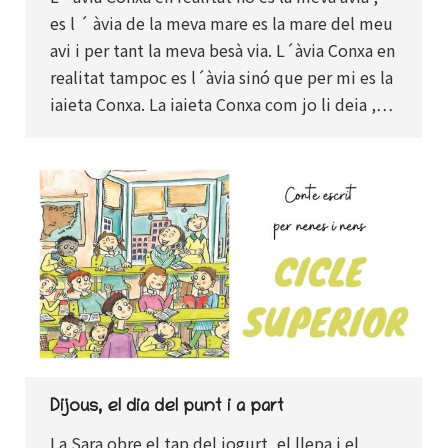
es l ´ àvia de la meva mare es la mare del meu
avi i per tant la meva besà via. L´àvia Conxa en
realitat tampoc es l´àvia sinó que per mi es la
iaieta Conxa. La iaieta Conxa com jo li deia ,…
Dijous, el dia del punt i a part
La Sara obre el tap del iogurt, el llepa i el