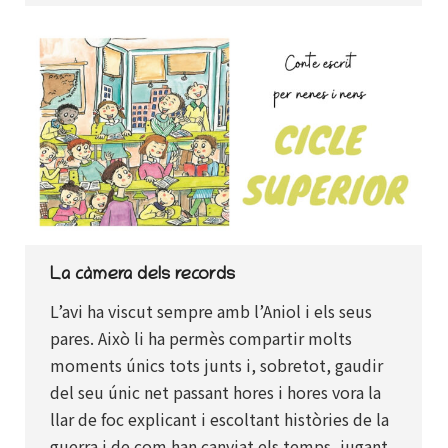
La càmera dels records
L’avi ha viscut sempre amb l’Aniol i els seus
pares. Això li ha permès compartir molts
moments únics tots junts i, sobretot, gaudir
del seu únic net passant hores i hores vora la
llar de foc explicant i escoltant històries de la
guerra i de com han canviat els temps, jugant