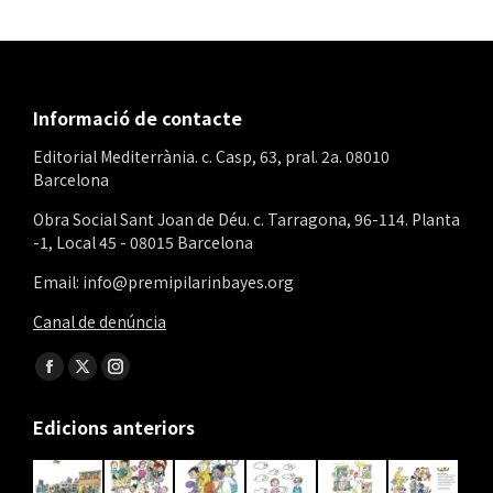
Informació de contacte
Editorial Mediterrània. c. Casp, 63, pral. 2a. 08010
Barcelona
Obra Social Sant Joan de Déu. c. Tarragona, 96-114. Planta
-1, Local 45 - 08015 Barcelona
Email: info@premipilarinbayes.org
Canal de denúncia
Find us on:
Facebook
X
Instagram
page
page
page
Edicions anteriors
opens
opens
opens
in
in
in