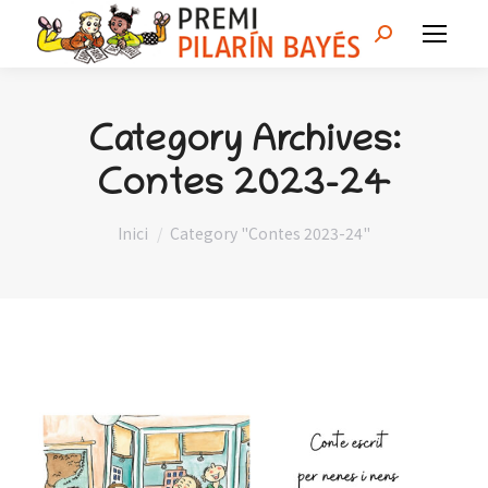
Search:
Category Archives:
Contes 2023-24
You are here:
Inici
Category "Contes 2023-24"