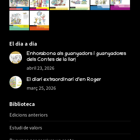
new
new
new
window
window
window
El dia a dia
Enhorabona als guanyadors i guanyadores
dels Contes de la llar!
abril 23, 2026
El diari extraordinari d’en Roger
març 25, 2026
Biblioteca
Edicions anteriors
Estudi de valors