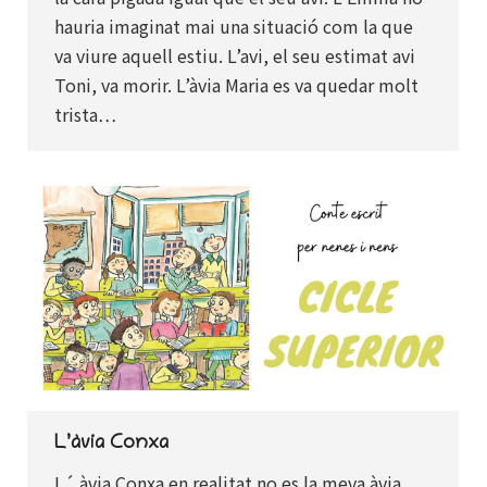
hauria imaginat mai una situació com la que
va viure aquell estiu. L’avi, el seu estimat avi
Toni, va morir. L’àvia Maria es va quedar molt
trista…
L’àvia Conxa
L´ àvia Conxa en realitat no es la meva àvia ,