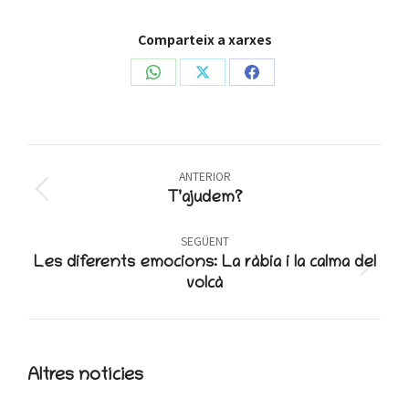
Comparteix a xarxes
Share
Share
Share
on
on
on
WhatsApp
X
Facebook
Post
ANTERIOR
navigation
Previous
T’ajudem?
post:
SEGÜENT
Les diferents emocions: La ràbia i la calma del
Next
volcà
post:
Altres notícies