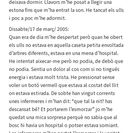
deixava dormir. Llavors m’he posat a llegir una
estona fins que m’ha entrat la son. He tancat els ulls
i poc a poc m’he adormit.
Dissabte/17 de març/ 2005:
Quan era de dia m’he despertat però quan he obert
els ulls no estava en aquella caseta petita envoltada
d’arbres diferents, estava en una mena d’hospital.
He intentat aixecar-me però no podia, de debò que
no podia. Sentia un dolor al cos com si no tingués
energia i estava molt trista. He pressionat sense
voler un botó vermell que estava al costat del llit
on estava estirada. De sobte han vingut corrents
unes infermeres i m’han dit: “que tal la nit? has
descansat bé? Et portarem l’esmorzar” jo m’he
quedat una mica sorpresa perquè no sabia que al
bosc hi havia un hospital o potser estava somiant.
Les infermeres m’han portat l’esmorzar i la veritat