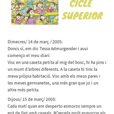
Dimecres/ 14 de març / 2005:
Doncs sí, em dic Tessa Admurgender i avui
començo el meu diari:
Visc en una caseta petita al mig del bosc, hi ha pins i
un munt d’arbres diferents. A la caseta hi tinc la
meva pròpia habitació. Visc amb els meus pares i
les meves germanetes, una més gran que jo i un
altre més petita.
Dijous/ 15 de març/ 2005:
Cada matí quan em desperto esmorzo sempre un
got de llet amb cereals. M’agrada molt esmorzar els