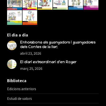
new
new
new
window
window
window
El dia a dia
Enhorabona als guanyadors i guanyadores
dels Contes de la llar!
abril 23, 2026
El diari extraordinari d’en Roger
març 25, 2026
Biblioteca
Edicions anteriors
Estudi de valors