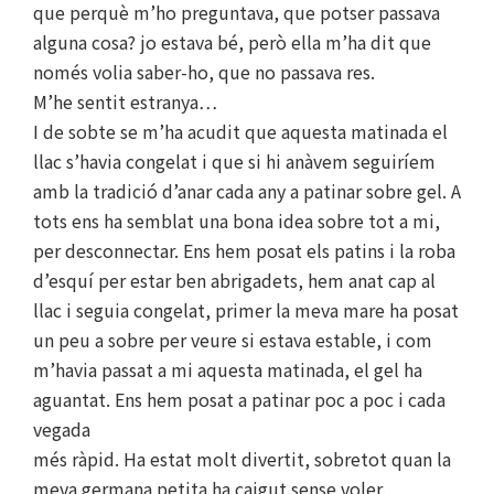
que perquè m’ho preguntava, que potser passava
alguna cosa? jo estava bé, però ella m’ha dit que
només volia saber-ho, que no passava res.
M’he sentit estranya…
I de sobte se m’ha acudit que aquesta matinada el
llac s’havia congelat i que si hi anàvem seguiríem
amb la tradició d’anar cada any a patinar sobre gel. A
tots ens ha semblat una bona idea sobre tot a mi,
per desconnectar. Ens hem posat els patins i la roba
d’esquí per estar ben abrigadets, hem anat cap al
llac i seguia congelat, primer la meva mare ha posat
un peu a sobre per veure si estava estable, i com
m’havia passat a mi aquesta matinada, el gel ha
aguantat. Ens hem posat a patinar poc a poc i cada
vegada
més ràpid. Ha estat molt divertit, sobretot quan la
meva germana petita ha caigut sense voler.