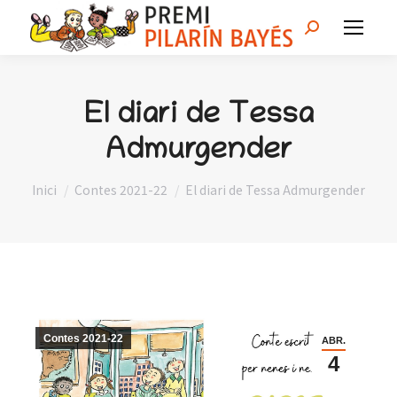
Search:
El diari de Tessa
Admurgender
You are here:
Inici
Contes 2021-22
El diari de Tessa Admurgender
Contes 2021-22
ABR.
4