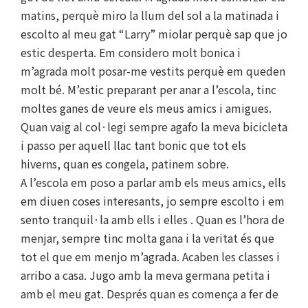
matins, perquè miro la llum del sol a la matinada i
escolto al meu gat “Larry” miolar perquè sap que jo
estic desperta. Em considero molt bonica i
m’agrada molt posar-me vestits perquè em queden
molt bé. M’estic preparant per anar a l’escola, tinc
moltes ganes de veure els meus amics i amigues.
Quan vaig al col·legi sempre agafo la meva bicicleta
i passo per aquell llac tant bonic que tot els
hiverns, quan es congela, patinem sobre.
A l’escola em poso a parlar amb els meus amics, ells
em diuen coses interesants, jo sempre escolto i em
sento tranquil·la amb ells i elles . Quan es l’hora de
menjar, sempre tinc molta gana i la veritat és que
tot el que em menjo m’agrada. Acaben les classes i
arribo a casa. Jugo amb la meva germana petita i
amb el meu gat. Després quan es comença a fer de