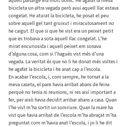
bicicleta un altra vegada però avui aquell llac estava
congelat. He aturat la bicicleta, he posat el peu
sobre aquell gel tant gruixut i miraculosament no
he caigut. El que si que he vist era un peixet petit
que es trobava a sota aquell llac congelat. L’he
mirat encuriosida i aquell peixet em sonava
d’alguna cosa, com si l’hagués vist més d’una
vegada. La veritat és que no li he donat més voltes i
he agafat la bicicleta i he anat cap a l’escola.
En acabar l’escola, i, com sempre, he tornat a la
meva caseta, el pare havia arribat abans de feina
perquè no tenia ni reunions, ni res així important a
fer, per això havia decidit arribar abans a casa. Quan
l’he vist m’ha sortit un somriure. Quan la mare ha
vist que havia arribat de l’escola m’ha abraçat m’ha
preguntat com m’havia anat l’escola, i jo li he dit