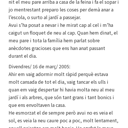
nit el meu pare arriba a casa de la feina i fa el sopar i
jo mentrestant preparo les coses per demà anar a
l’escola, o surto al jardí a passejar.
Avui s’ha posat a nevar i he mirat cap al cel i m’ha
caigut un floquet de neu al cap. Quan hem dinat, el
meu pare i tota la família hem parlat sobre
anècdotes gracioses que ens han anat passant
durant el dia.
Divendres/ 16 de març/ 2005:
Ahir em vaig adormir molt ràpid perquè estava
molt cansada de tot el dia, vaig tancar els ulls i
quan em vaig despertar hi havia molta neu al meu
jardí i als arbres, que són tant grans i tant bonics i
que ens envoltaven la casa.
He esmorzat el de sempre però avui no es veia el
sol, es veia la neu caure poc a poc, molt lentament,
aquell paisatge era molt bonic. He agafat la meva