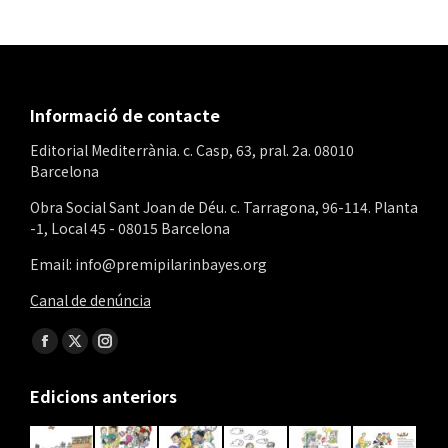
Informació de contacte
Editorial Mediterrània. c. Casp, 63, pral. 2a. 08010
Barcelona
Obra Social Sant Joan de Déu. c. Tarragona, 96-114. Planta
-1, Local 45 - 08015 Barcelona
Email: info@premipilarinbayes.org
Canal de denúncia
Find us on:
Facebook
X
Instagram
page
page
page
Edicions anteriors
opens
opens
opens
in
in
in