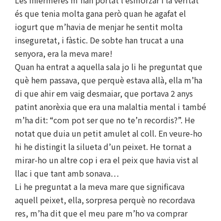
és que tenia molta gana però quan he agafat el
iogurt que m’havia de menjar he sentit molta
inseguretat, i fàstic. De sobte han trucat a una
senyora, era la meva mare!
Quan ha entrat a aquella sala jo li he preguntat que
què hem passava, que perquè estava allà, ella m’ha
di que ahir em vaig desmaiar, que portava 2 anys
patint anorèxia que era una malaltia mental i també
m’ha dit: “com pot ser que no te’n recordis?”. He
notat que duia un petit amulet al coll. En veure-ho
hi he distingit la silueta d’un peixet. He tornat a
mirar-ho un altre cop i era el peix que havia vist al
llac i que tant amb sonava…
Li he preguntat a la meva mare que significava
aquell peixet, ella, sorpresa perquè no recordava
res, m’ha dit que el meu pare m’ho va comprar