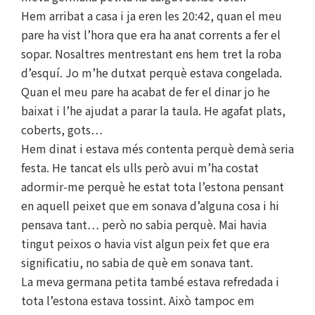
Hem arribat a casa i ja eren les 20:42, quan el meu
pare ha vist l’hora que era ha anat corrents a fer el
sopar. Nosaltres mentrestant ens hem tret la roba
d’esquí. Jo m’he dutxat perquè estava congelada.
Quan el meu pare ha acabat de fer el dinar jo he
baixat i l’he ajudat a parar la taula. He agafat plats,
coberts, gots…
Hem dinat i estava més contenta perquè demà seria
festa. He tancat els ulls però avui m’ha costat
adormir-me perquè he estat tota l’estona pensant
en aquell peixet que em sonava d’alguna cosa i hi
pensava tant… però no sabia perquè. Mai havia
tingut peixos o havia vist algun peix fet que era
significatiu, no sabia de què em sonava tant.
La meva germana petita també estava refredada i
tota l’estona estava tossint. Això tampoc em