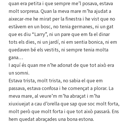
quan era petita i que sempre me’l posava, estava
molt sorpresa. Quan la meva mare m’ha ajudat a
aixecar-me he mirat per la finestra i he vist que no
estàvem en un bosc, no tenia germanes, ni un gat
que es diu “Larry”, ni un pare que em fa el dinar
tots els dies, ni un jardí, ni em sentia bonica, ni em
quedaven bé els vestits, ni sempre tenia molta
gana…
I aquí és quan me n’he adonat de que tot això era
un somni.
Estava trista, molt trista, no sabia el que em
passava, estava confosa i he començat a plorar. La
meva mare, al veure’m m’ha abraçat i m’ha
xiuxiuejat a cau d’orella que sap que soc molt forta,
molt però que molt forta i que tot això passarà. Ens
hem quedat abraçades una bona estona.