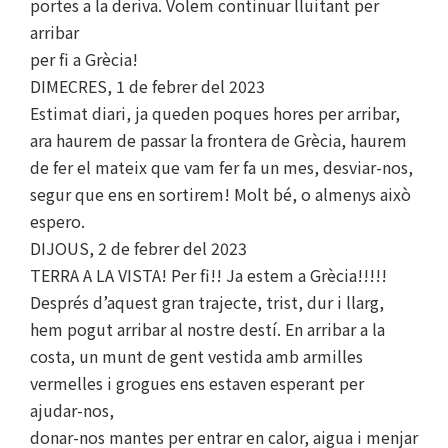
portes a la deriva. Volem continuar lluitant per
arribar
per fi a Grècia!
DIMECRES, 1 de febrer del 2023
Estimat diari, ja queden poques hores per arribar,
ara haurem de passar la frontera de Grècia, haurem
de fer el mateix que vam fer fa un mes, desviar-nos,
segur que ens en sortirem! Molt bé, o almenys això
espero.
DIJOUS, 2 de febrer del 2023
TERRA A LA VISTA! Per fi!! Ja estem a Grècia!!!!!
Després d’aquest gran trajecte, trist, dur i llarg,
hem pogut arribar al nostre destí. En arribar a la
costa, un munt de gent vestida amb armilles
vermelles i grogues ens estaven esperant per
ajudar-nos,
donar-nos mantes per entrar en calor, aigua i menjar