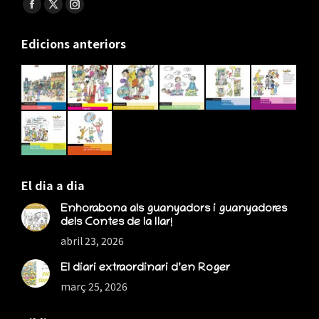
Find us on:
Facebook
X
Instagram
page
page
page
Edicions anteriors
opens
opens
opens
in
in
in
new
new
new
window
window
window
El dia a dia
Enhorabona als guanyadors i guanyadores
dels Contes de la llar!
abril 23, 2026
El diari extraordinari d’en Roger
març 25, 2026