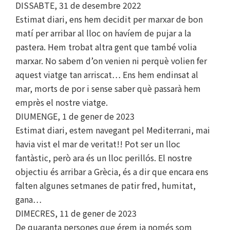
DISSABTE, 31 de desembre 2022
Estimat diari, ens hem decidit per marxar de bon
matí per arribar al lloc on havíem de pujar a la
pastera. Hem trobat altra gent que també volia
marxar. No sabem d’on venien ni perquè volien fer
aquest viatge tan arriscat… Ens hem endinsat al
mar, morts de por i sense saber què passarà hem
emprès el nostre viatge.
DIUMENGE, 1 de gener de 2023
Estimat diari, estem navegant pel Mediterrani, mai
havia vist el mar de veritat!! Pot ser un lloc
fantàstic, però ara és un lloc perillós. El nostre
objectiu és arribar a Grècia, és a dir que encara ens
falten algunes setmanes de patir fred, humitat,
gana…
DIMECRES, 11 de gener de 2023
De quaranta persones que érem ja només som