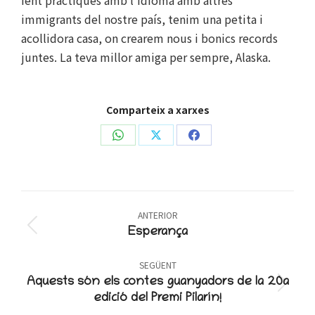
immigrants del nostre país, tenim una petita i
acollidora casa, on crearem nous i bonics records
juntes. La teva millor amiga per sempre, Alaska.
Comparteix a xarxes
Share
Share
Share
on
on
on
WhatsApp
X
Facebook
Post
ANTERIOR
navigation
Previous
Esperança
post:
SEGÜENT
Aquests són els contes guanyadors de la 20a
Next
edició del Premi Pilarín!
post: