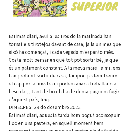
Estimat diari, avui a les tres de la matinada han
tornat els tirotejos davant de casa, ja fa un mes que
això ha començat, i cada vegada m’espanto més.
Costa molt pensar en què tot pot sortir bé, ja que
és un patiment constant. A la meva mare i a mi, ens
han prohibit sortir de casa, tampoc podem treure
el cap per la finestra ni podem anar a treballar o a
l’escola… Tant de bo el dia de demà puguem fugir
d’aquest país, Iraq.
DIMECRES, 28 de desembre 2022
Estimat diari, aquesta tarda hem pogut aconseguir
lloc en una pastera, en aquell moment hem
començat a posar en marxa el nostre pla de fugida