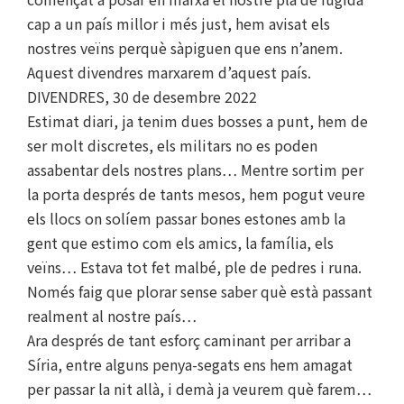
cap a un país millor i més just, hem avisat els
nostres veïns perquè sàpiguen que ens n’anem.
Aquest divendres marxarem d’aquest país.
DIVENDRES, 30 de desembre 2022
Estimat diari, ja tenim dues bosses a punt, hem de
ser molt discretes, els militars no es poden
assabentar dels nostres plans… Mentre sortim per
la porta després de tants mesos, hem pogut veure
els llocs on solíem passar bones estones amb la
gent que estimo com els amics, la família, els
veïns… Estava tot fet malbé, ple de pedres i runa.
Només faig que plorar sense saber què està passant
realment al nostre país…
Ara després de tant esforç caminant per arribar a
Síria, entre alguns penya-segats ens hem amagat
per passar la nit allà, i demà ja veurem què farem…