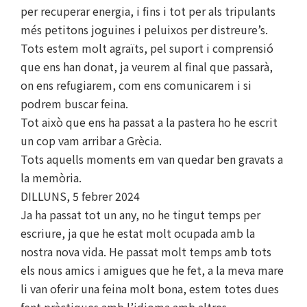
per recuperar energia, i fins i tot per als tripulants
més petitons joguines i peluixos per distreure’s.
Tots estem molt agraïts, pel suport i comprensió
que ens han donat, ja veurem al final que passarà,
on ens refugiarem, com ens comunicarem i si
podrem buscar feina.
Tot això que ens ha passat a la pastera ho he escrit
un cop vam arribar a Grècia.
Tots aquells moments em van quedar ben gravats a
la memòria.
DILLUNS, 5 febrer 2024
Ja ha passat tot un any, no he tingut temps per
escriure, ja que he estat molt ocupada amb la
nostra nova vida. He passat molt temps amb tots
els nous amics i amigues que he fet, a la meva mare
li van oferir una feina molt bona, estem totes dues
fent pràctiques amb l’idioma amb altres