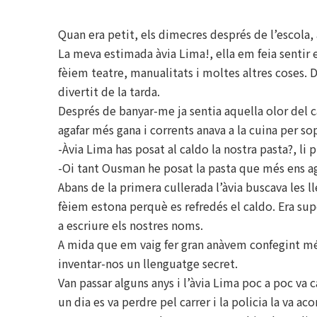
Quan era petit, els dimecres després de l’escola,
La meva estimada àvia Lima!, ella em feia sentir 
fèiem teatre, manualitats i moltes altres coses.
divertit de la tarda.
Després de banyar-me ja sentia aquella olor del c
agafar més gana i corrents anava a la cuina per sop
-Àvia Lima has posat al caldo la nostra pasta?, li 
-Oi tant Ousman he posat la pasta que més ens a
Abans de la primera cullerada l’àvia buscava les ll
fèiem estona perquè es refredés el caldo. Era super
a escriure els nostres noms.
A mida que em vaig fer gran anàvem confegint més
inventar-nos un llenguatge secret.
Van passar alguns anys i l’àvia Lima poc a poc va c
un dia es va perdre pel carrer i la policia la va a