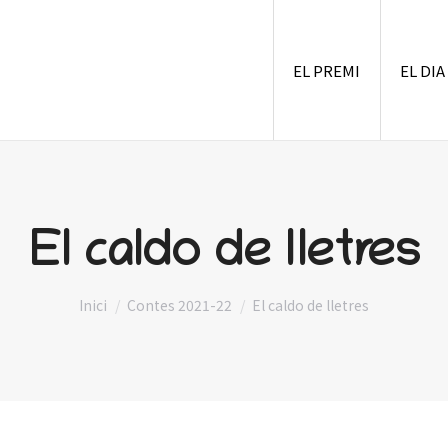
EL PREMI
EL DIA
El caldo de lletres
You are here:
Inici
Contes 2021-22
El caldo de lletres