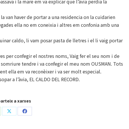
ssava i la mare em va explicar que l’àvia perdia la
 la van haver de portar a una residencia on la cuidarien
egades ella no em coneixia i altres em confonia amb una
nar caldo, li vam posar pasta de lletres i el li vaig portar
res per confegir el nostres noms, Vaig fer el seu nom i de
 un somriure tendre i va confegir el meu nom OUSMAN. Tots
nt ella em va reconèixer i va ser molt especial.
l sopar a l’àvia, EL CALDO DEL RECORD.
rteix a xarxes
are
Share
Share
on
on