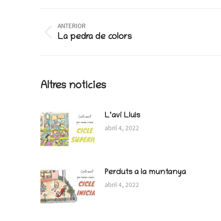
Wh
Post
ANTERIOR
navigation
Previous
La pedra de colors
post:
Altres notícies
L’avi Lluís
abril 4, 2022
Perduts a la muntanya
abril 4, 2022