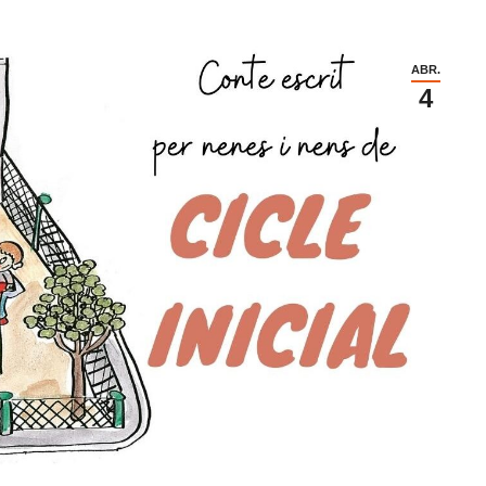
ABR.
4