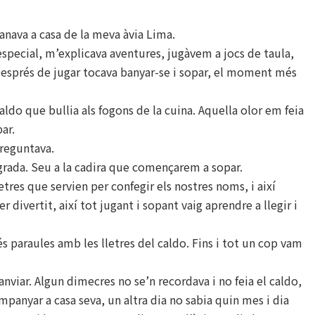
 anava a casa de la meva àvia Lima.
especial, m’explicava aventures, jugàvem a jocs de taula,
 Després de jugar tocava banyar-se i sopar, el moment més
aldo que bullia als fogons de la cuina. Aquella olor em feia
ar.
preguntava.
grada. Seu a la cadira que començarem a sopar.
etres que servien per confegir els nostres noms, i així
 divertit, així tot jugant i sopant vaig aprendre a llegir i
 paraules amb les lletres del caldo. Fins i tot un cop vam
anviar. Algun dimecres no se’n recordava i no feia el caldo,
companyar a casa seva, un altra dia no sabia quin mes i dia