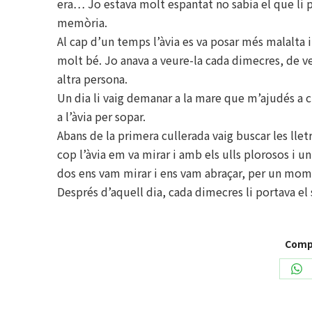
era… Jo estava molt espantat no sabia el que li pa
memòria.
Al cap d’un temps l’àvia es va posar més malalta i
molt bé. Jo anava a veure-la cada dimecres, de v
altra persona.
Un dia li vaig demanar a la mare que m’ajudés a cui
a l’àvia per sopar.
Abans de la primera cullerada vaig buscar les llet
cop l’àvia em va mirar i amb els ulls plorosos i
dos ens vam mirar i ens vam abraçar, per un mome
Després d’aquell dia, cada dimecres li portava e
Compa
Sh
on