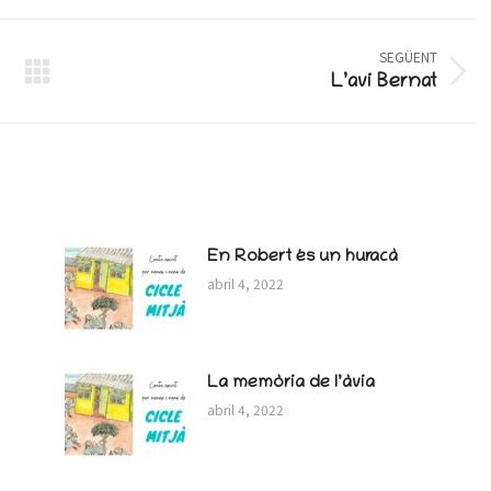
atsApp
X
Facebook
SEGÜENT
Next
L’avi Bernat
post:
En Robert és un huracà
abril 4, 2022
La memòria de l’àvia
abril 4, 2022