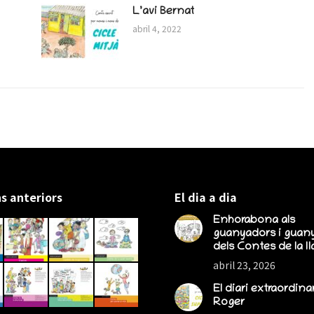
L’avi Bernat
abril 4, 2022
s anteriors
El dia a dia
Enhorabona als
guanyadors i guan
dels Contes de la lla
abril 23, 2026
El diari extraordina
Roger