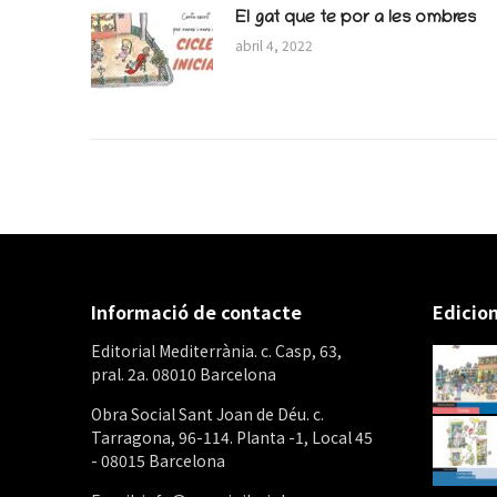
El gat que te por a les ombres
abril 4, 2022
Informació de contacte
Edicion
Editorial Mediterrània. c. Casp, 63,
pral. 2a. 08010 Barcelona
Obra Social Sant Joan de Déu. c.
Tarragona, 96-114. Planta -1, Local 45
- 08015 Barcelona