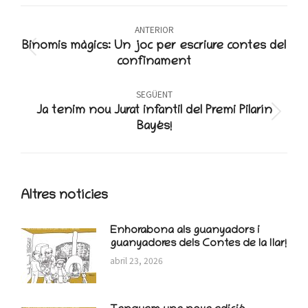
WhatsApp
X
Facebook
Post
ANTERIOR
navigation
Binomis màgics: Un joc per escriure contes del
Previous
confinament
post:
SEGÜENT
Ja tenim nou Jurat infantil del Premi Pilarín
Next
Bayés!
post:
Altres notícies
Enhorabona als guanyadors i
guanyadores dels Contes de la llar!
abril 23, 2026