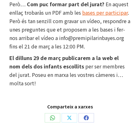
Però…
Com puc formar part del jurat?
En aquest
enllaç trobaràs un PDF amb les
bases per participar
.
Però és tan senzill com gravar un vídeo, respondre a
unes preguntes que et proposem a les bases i fer-
nos arribar el vídeo a info@premipilarinbayes.org
fins el 21 de març a les 12:00 PM.
El dilluns 29 de març publicarem a la web el
nom dels dos infants escollits
per ser membres
del jurat. Poseu en marxa les vostres càmeres i…
molta sort!
Comparteix a xarxes
Share
Share
Share
on
on
on