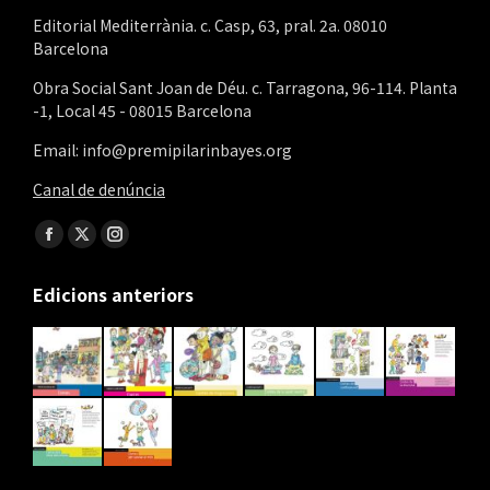
Editorial Mediterrània. c. Casp, 63, pral. 2a. 08010
Barcelona
Obra Social Sant Joan de Déu. c. Tarragona, 96-114. Planta
-1, Local 45 - 08015 Barcelona
Email: info@premipilarinbayes.org
Canal de denúncia
Find us on:
Facebook
X
Instagram
page
page
page
Edicions anteriors
opens
opens
opens
in
in
in
new
new
new
window
window
window