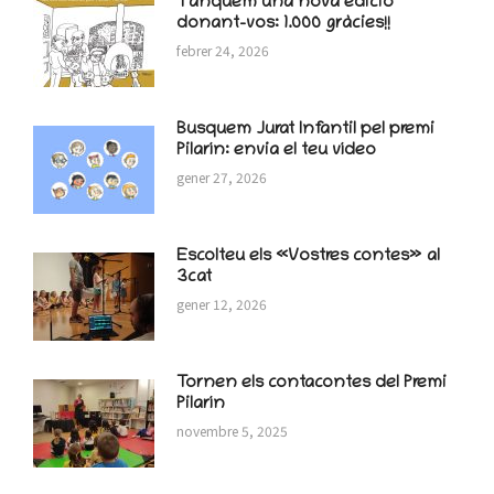
Tanquem una nova edició
donant-vos: 1.000 gràcies!!
febrer 24, 2026
Busquem Jurat Infantil pel premi
Pilarín: envia el teu vídeo
gener 27, 2026
Escolteu els «Vostres contes» al
3cat
gener 12, 2026
Tornen els contacontes del Premi
Pilarín
novembre 5, 2025