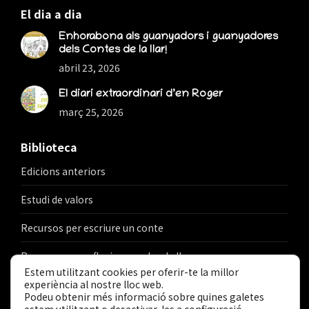
El dia a dia
Enhorabona als guanyadors i guanyadores
dels Contes de la llar!
abril 23, 2026
El diari extraordinari d’en Roger
març 25, 2026
Biblioteca
Edicions anteriors
Estudi de valors
Recursos per escriure un conte
Recursos per reflexionar sobre la llar
Estem utilitzant cookies per oferir-te la millor
experiència al nostre lloc web.
Podeu obtenir més informació sobre quines galetes