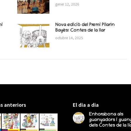
gener 12, 2026
mi
Nova edició del Premi Pilarín
Bayés: Contes de la llar
octubre 14, 2025
s anteriors
El dia a dia
Enhorabona als
guanyadors i guan
dels Contes de la lla