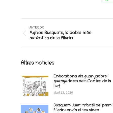
Sh
on
Wh
Post
ANTERIOR
navigation
Agnès Busquets, la doble més
Previous
autèntica de la Pilarín
post:
Altres notícies
Enhorabona als guanyadors i
guanyadores dels Contes de la
llar!
abril 23, 2026
Busquem Jurat Infantil pel premi
Pilarín: envia el teu vídeo