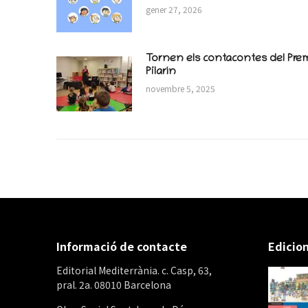
gener 27, 2026
Tornen els contacontes del Pre
Pilarín
novembre 5, 2025
Informació de contacte
Edicion
Editorial Mediterrània. c. Casp, 63,
pral. 2a. 08010 Barcelona