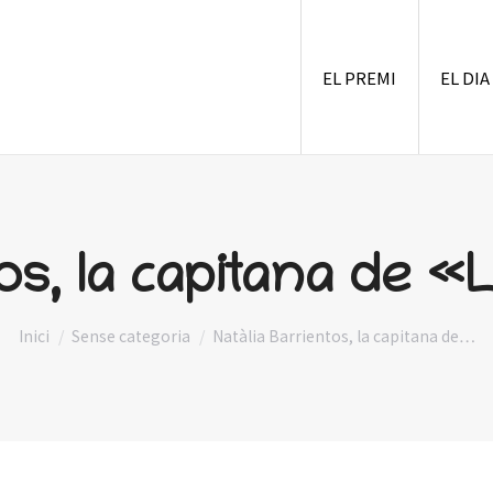
EL PREMI
EL DIA
tos, la capitana de «
You are here:
Inici
Sense categoria
Natàlia Barrientos, la capitana de…