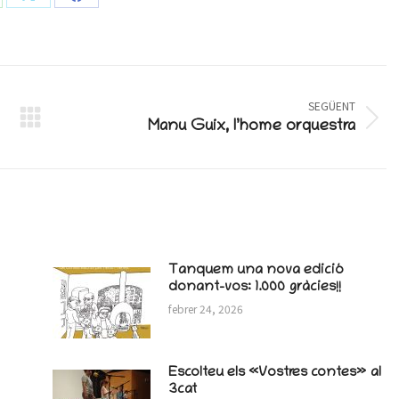
are
Share
Share
on
on
atsApp
X
Facebook
SEGÜENT
Next
Manu Guix, l’home orquestra
post:
Tanquem una nova edició
donant-vos: 1.000 gràcies!!
febrer 24, 2026
Escolteu els «Vostres contes» al
3cat