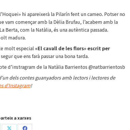
’Hoquei» hi apareixerà la Pilarín fent un cameo. Potser no
que vam començar amb la Dèlia Brufau, l’acabem amb la
 La Berta, com la Natàlia, és una autèntica passada.
 molt madura.
te molt especial
«El cavall de les flors»
escrit per
 segur que ens farà passar una bona tarda.
pte d’instragram de la Natàlia Barrientos @natbarrientosb
a d’un dels contes guanyadors amb lectors i lectores de
es d’Instagram
!
rteix a xarxes