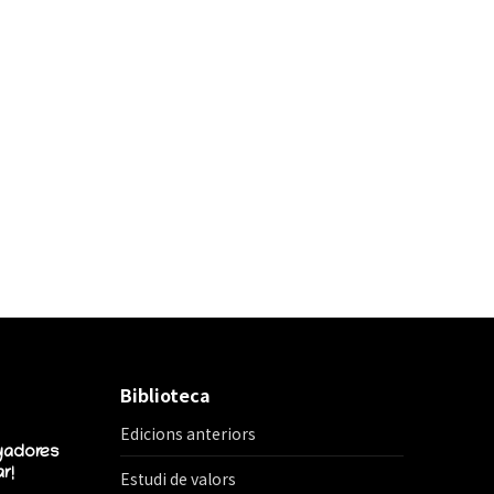
Biblioteca
Edicions anteriors
yadores
r!
Estudi de valors