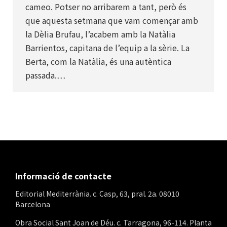
cameo. Potser no arribarem a tant, però és
que aquesta setmana que vam començar amb
la Dèlia Brufau, l’acabem amb la Natàlia
Barrientos, capitana de l’equip a la sèrie. La
Berta, com la Natàlia, és una autèntica
passada.…
Informació de contacte
Editorial Mediterrània. c. Casp, 63, pral. 2a. 08010
Barcelona
Obra Social Sant Joan de Déu. c. Tarragona, 96-114. Planta