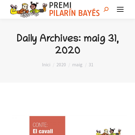
Search:
Daily Archives:
maig 31,
2020
You are here:
Inici
2020
maig
31