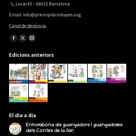
-1, Local 45 - 08015 Barcelona
Email: info@premipilarinbayes.org
Canal de denúncia
Find us on:
Facebook
X
Instagram
page
page
page
Edicions anteriors
opens
opens
opens
in
in
in
new
new
new
window
window
window
El dia a dia
Enhorabona als guanyadors i guanyadores
dels Contes de la llar!