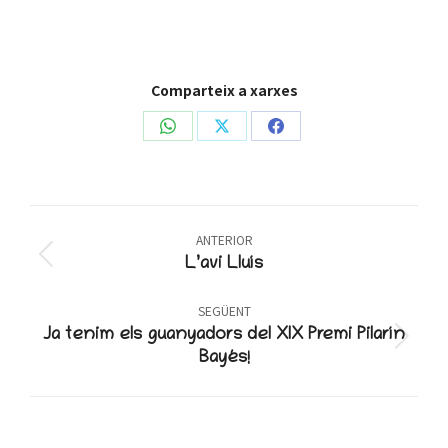
Comparteix a xarxes
Share
Share
Share
on
on
on
WhatsApp
X
Facebook
Post
ANTERIOR
navigation
Previous
L’avi Lluís
post:
SEGÜENT
Ja tenim els guanyadors del XIX Premi Pilarín
Next
Bayés!
post: