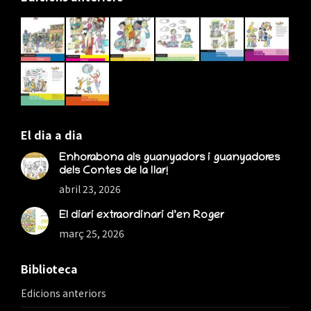
opens
opens
opens
in
in
in
new
new
new
window
window
window
El dia a dia
Enhorabona als guanyadors i guanyadores
dels Contes de la llar!
abril 23, 2026
El diari extraordinari d’en Roger
març 25, 2026
Biblioteca
Edicions anteriors