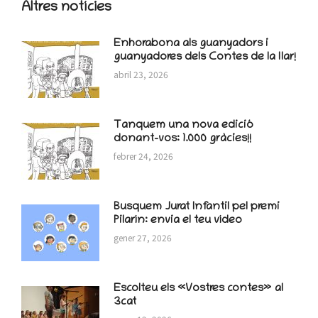
Altres notícies
Enhorabona als guanyadors i
guanyadores dels Contes de la llar!
abril 23, 2026
Tanquem una nova edició
donant-vos: 1.000 gràcies!!
febrer 24, 2026
Busquem Jurat Infantil pel premi
Pilarín: envia el teu vídeo
gener 27, 2026
Escolteu els «Vostres contes» al
3cat