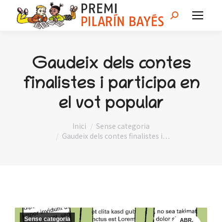
Search:
Gaudeix dels contes
finalistes i participa en
el vot popular
You are here:
Inici
Sense categoria
Gaudeix dels contes finalistes i…
Sense categoria
ABR.