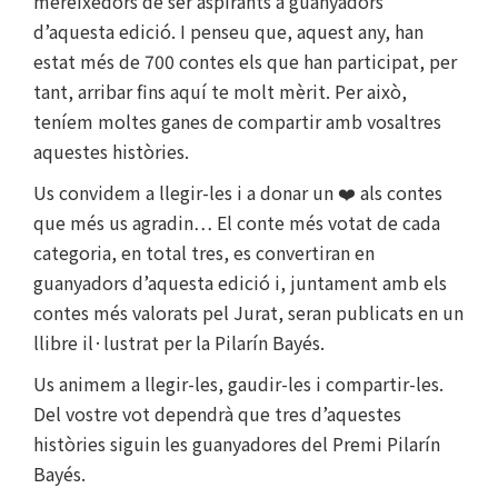
mereixedors de ser aspirants a guanyadors
d’aquesta edició. I penseu que, aquest any, han
estat més de 700 contes els que han participat, per
tant, arribar fins aquí te molt mèrit. Per això,
teníem moltes ganes de compartir amb vosaltres
aquestes històries.
Us convidem a llegir-les i a donar
un ❤️ als contes
que més us agradin… El conte més votat de cada
categoria, en total tres, es convertiran en
guanyadors d’aquesta edició i, juntament amb els
contes més valorats pel Jurat, seran publicats en un
llibre il·lustrat per la Pilarín Bayés.
Us animem a llegir-les, gaudir-les i compartir-les.
Del vostre vot dependrà que tres d’aquestes
històries siguin les guanyadores del Premi Pilarín
Bayés.