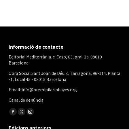
Informació de contacte
Editorial Mediterrània. c. Casp, 63, pral. 2a. 08010
Barcelona
Obra Social Sant Joan de Déu. c. Tarragona, 96-114. Planta
-1, Local 45 - 08015 Barcelona
Email: info@premipilarinbayes.org
Canal de denúncia
Find us on:
Facebook
X
Instagram
page
page
page
Edicions anteriors