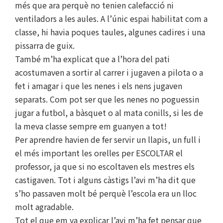
més que ara perquè no tenien calefacció ni
ventiladors a les aules. A l’únic espai habilitat com a
classe, hi havia poques taules, algunes cadires i una
pissarra de guix.
També m’ha explicat que a l’hora del pati
acostumaven a sortir al carrer i jugaven a pilota o a
fet i amagar i que les nenes i els nens jugaven
separats. Com pot ser que les nenes no poguessin
jugar a futbol, a bàsquet o al mata conills, si les de
la meva classe sempre em guanyen a tot!
Per aprendre havien de fer servir un llapis, un full i
el més important les orelles per ESCOLTAR el
professor, ja que si no escoltaven els mestres els
castigaven. Tot i alguns càstigs l’avi m’ha dit que
s’ho passaven molt bé perquè l’escola era un lloc
molt agradable.
Tot el que em va explicar l’avi m’ha fet pensar que