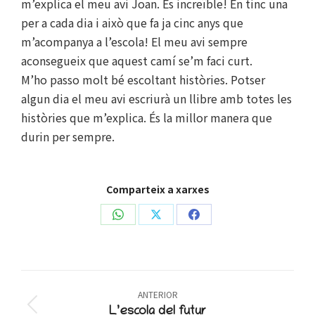
m’explica el meu avi Joan. És increïble! En tinc una
per a cada dia i això que fa ja cinc anys que
m’acompanya a l’escola! El meu avi sempre
aconsegueix que aquest camí se’m faci curt.
M’ho passo molt bé escoltant històries. Potser
algun dia el meu avi escriurà un llibre amb totes les
històries que m’explica. És la millor manera que
durin per sempre.
Comparteix a xarxes
Share
Share
Share
on
on
on
WhatsApp
X
Facebook
Post
ANTERIOR
navigation
Previous
L’escola del futur