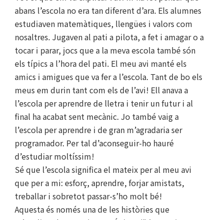
abans l’escola no era tan diferent d’ara. Els alumnes
estudiaven matemàtiques, llengües i valors com
nosaltres. Jugaven al pati a pilota, a fet i amagar o a
tocar i parar, jocs que a la meva escola també són
els típics a l’hora del pati. El meu avi manté els
amics i amigues que va fer a l’escola. Tant de bo els
meus em durin tant com els de l’avi! Ell anava a
l’escola per aprendre de lletra i tenir un futur i al
final ha acabat sent mecànic. Jo també vaig a
l’escola per aprendre i de gran m’agradaria ser
programador. Per tal d’aconseguir-ho hauré
d’estudiar moltíssim!
Sé que l’escola significa el mateix per al meu avi
que per a mi: esforç, aprendre, forjar amistats,
treballar i sobretot passar-s’ho molt bé!
Aquesta és només una de les històries que