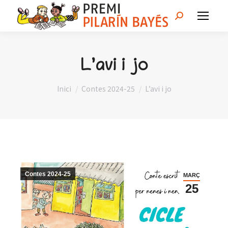
Search:
L’avi i jo
You are here:
Inici
Contes 2024-25
L’avi i jo
Contes 2024-25
MARÇ
25