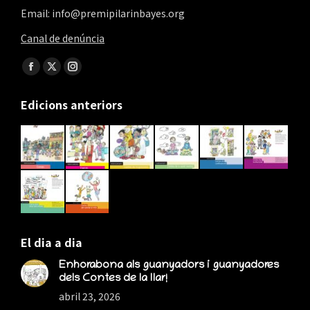
Email: info@premipilarinbayes.org
Canal de denúncia
Find us on:
Facebook
X
Instagram
page
page
page
Edicions anteriors
opens
opens
opens
in
in
in
new
new
new
window
window
window
El dia a dia
Enhorabona als guanyadors i guanyadores
dels Contes de la llar!
abril 23, 2026