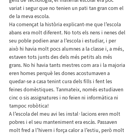
variat i segur que no tenien un pati tan gran com el
de la meva escola.
Ha començat la història explicant-me que l’escola
abans era molt diferent. No tots els nens i nenes del
seu poble podien anar a l’escola i estudiar, i per
això hi havia molt pocs alumnes a la classe i, a més,
estaven tots junts des dels més petits als més
grans. No hi havia tants mestres com ara i la majoria
eren homes perquè les dones acostumaven a
quedar-se a casa tenint cura dels fills i fent les
feines domèstiques. Tanmateix, només estudiaven
cinc o sis assignatures i no feien ni informàtica ni
tampoc robòtica!
A l’escola del meu avi les instal·lacions eren molt
pobres i el seu manteniment era escàs. Passaven
molt fred a l’hivern i força calor a l’estiu, però molt