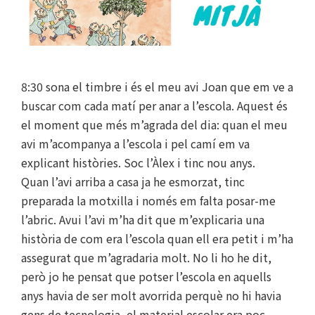
8:30 sona el timbre i és el meu avi Joan que em ve a
buscar com cada matí per anar a l’escola. Aquest és
el moment que més m’agrada del dia: quan el meu
avi m’acompanya a l’escola i pel camí em va
explicant històries. Soc l’Àlex i tinc nou anys.
Quan l’avi arriba a casa ja he esmorzat, tinc
preparada la motxilla i només em falta posar-me
l’abric. Avui l’avi m’ha dit que m’explicaria una
història de com era l’escola quan ell era petit i m’ha
assegurat que m’agradaria molt. No li ho he dit,
però jo he pensat que potser l’escola en aquells
anys havia de ser molt avorrida perquè no hi havia
gens de tecnologia, el material escolar era poc