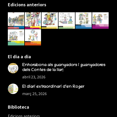
page
page
page
Edicions anteriors
opens
opens
opens
in
in
in
new
new
new
window
window
window
El dia a dia
Enhorabona als guanyadors i guanyadores
dels Contes de la llar!
abril 23, 2026
El diari extraordinari d’en Roger
març 25, 2026
Biblioteca
Edicions anteriors