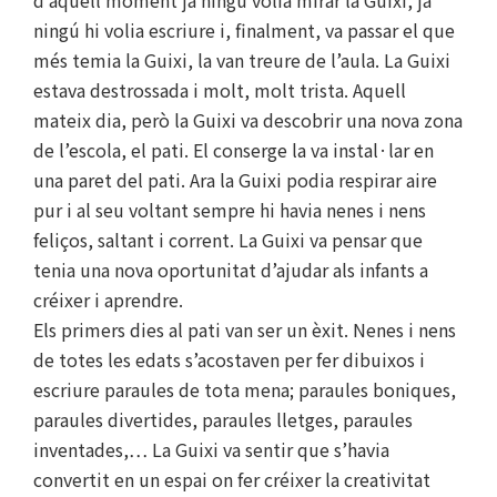
ningú hi volia escriure i, finalment, va passar el que
més temia la Guixi, la van treure de l’aula. La Guixi
estava destrossada i molt, molt trista. Aquell
mateix dia, però la Guixi va descobrir una nova zona
de l’escola, el pati. El conserge la va instal·lar en
una paret del pati. Ara la Guixi podia respirar aire
pur i al seu voltant sempre hi havia nenes i nens
feliços, saltant i corrent. La Guixi va pensar que
tenia una nova oportunitat d’ajudar als infants a
créixer i aprendre.
Els primers dies al pati van ser un èxit. Nenes i nens
de totes les edats s’acostaven per fer dibuixos i
escriure paraules de tota mena; paraules boniques,
paraules divertides, paraules lletges, paraules
inventades,… La Guixi va sentir que s’havia
convertit en un espai on fer créixer la creativitat