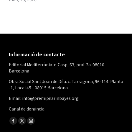
Informació de contacte
Editorial Mediterrània. c. Casp, 63, pral. 2a. 08010
Barcelona
Obra Social Sant Joan de Déu. c. Tarragona, 96-114. Planta
-1, Local 45 - 08015 Barcelona
Email: info@premipilarinbayes.org
Canal de denúncia
Find us on:
Facebook
X
Instagram