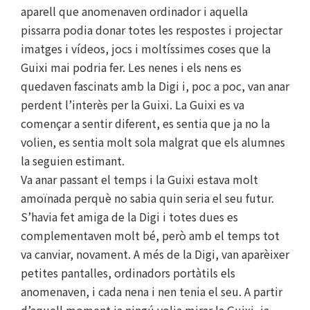
aparell que anomenaven ordinador i aquella
pissarra podia donar totes les respostes i projectar
imatges i vídeos, jocs i moltíssimes coses que la
Guixi mai podria fer. Les nenes i els nens es
quedaven fascinats amb la Digi i, poc a poc, van anar
perdent l’interès per la Guixi. La Guixi es va
començar a sentir diferent, es sentia que ja no la
volien, es sentia molt sola malgrat que els alumnes
la seguien estimant.
Va anar passant el temps i la Guixi estava molt
amoïnada perquè no sabia quin seria el seu futur.
S’havia fet amiga de la Digi i totes dues es
complementaven molt bé, però amb el temps tot
va canviar, novament. A més de la Digi, van aparèixer
petites pantalles, ordinadors portàtils els
anomenaven, i cada nena i nen tenia el seu. A partir
d’aquell moment ja ningú volia mirar la Guixi, ja