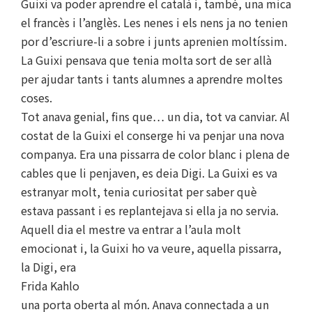
Guixi va poder aprendre el català i, també, una mica
el francès i l’anglès. Les nenes i els nens ja no tenien
por d’escriure-li a sobre i junts aprenien moltíssim.
La Guixi pensava que tenia molta sort de ser allà
per ajudar tants i tants alumnes a aprendre moltes
coses.
Tot anava genial, fins que… un dia, tot va canviar. Al
costat de la Guixi el conserge hi va penjar una nova
companya. Era una pissarra de color blanc i plena de
cables que li penjaven, es deia Digi. La Guixi es va
estranyar molt, tenia curiositat per saber què
estava passant i es replantejava si ella ja no servia.
Aquell dia el mestre va entrar a l’aula molt
emocionat i, la Guixi ho va veure, aquella pissarra,
la Digi, era
Frida Kahlo
una porta oberta al món. Anava connectada a un