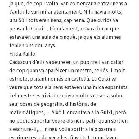
ja que, de cop i volta, van començar a entrar nens a
l’aula i la van mirar atentament. N’hi havia molts,
uns 50 i tots eren nens, cap nena. Que curiós va
pensar la Guixi… Ràpidament, es va adonar que
estava en una aula de cinquè, ja que els alumnes
tenien uns deu anys.
Frida Kahlo
Cadascun d’ells va seure en un pupitre i van callar
de cop quan va aparèixer un mestre, seriós, i molt
estricte, parlant només en castellà. La Guixi va
veure que tots els nens estaven una mica espantats
i el mestre escrivia i escrivia moltes coses a sobre
seu; coses de geografia, d’història, de
matemàtiques,… Això li encantava a la Guixi, però
no podia suportar veure els nens patir quan sortien
a escriure-li,… ningú volia sortir a la pissarra a
escriure res i, de vegades, fins i tot tremolaven