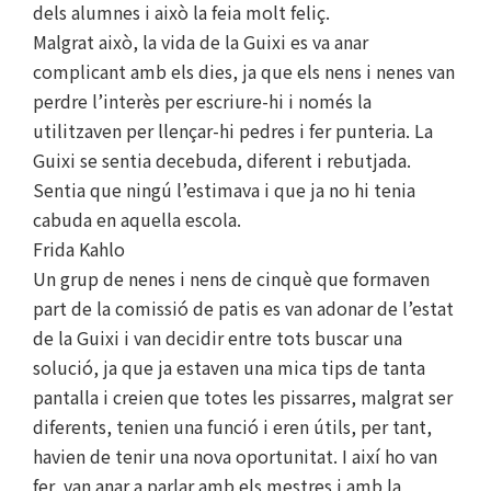
dels alumnes i això la feia molt feliç.
Malgrat això, la vida de la Guixi es va anar
complicant amb els dies, ja que els nens i nenes van
perdre l’interès per escriure-hi i només la
utilitzaven per llençar-hi pedres i fer punteria. La
Guixi se sentia decebuda, diferent i rebutjada.
Sentia que ningú l’estimava i que ja no hi tenia
cabuda en aquella escola.
Frida Kahlo
Un grup de nenes i nens de cinquè que formaven
part de la comissió de patis es van adonar de l’estat
de la Guixi i van decidir entre tots buscar una
solució, ja que ja estaven una mica tips de tanta
pantalla i creien que totes les pissarres, malgrat ser
diferents, tenien una funció i eren útils, per tant,
havien de tenir una nova oportunitat. I així ho van
fer, van anar a parlar amb els mestres i amb la