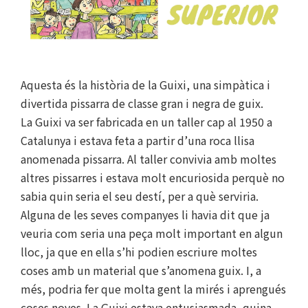
Aquesta és la història de la Guixi, una simpàtica i
divertida pissarra de classe gran i negra de guix.
La Guixi va ser fabricada en un taller cap al 1950 a
Catalunya i estava feta a partir d’una roca llisa
anomenada pissarra. Al taller convivia amb moltes
altres pissarres i estava molt encuriosida perquè no
sabia quin seria el seu destí, per a què serviria.
Alguna de les seves companyes li havia dit que ja
veuria com seria una peça molt important en algun
lloc, ja que en ella s’hi podien escriure moltes
coses amb un material que s’anomena guix. I, a
més, podria fer que molta gent la mirés i aprengués
coses noves. La Guixi estava entusiasmada, quina