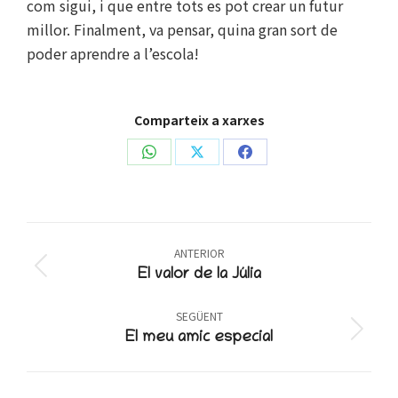
com sigui, i que entre tots es pot crear un futur
millor. Finalment, va pensar, quina gran sort de
poder aprendre a l’escola!
Comparteix a xarxes
Share
Share
Share
on
on
on
WhatsApp
X
Facebook
Post
ANTERIOR
navigation
Previous
El valor de la Júlia
post:
SEGÜENT
Next
El meu amic especial
post: