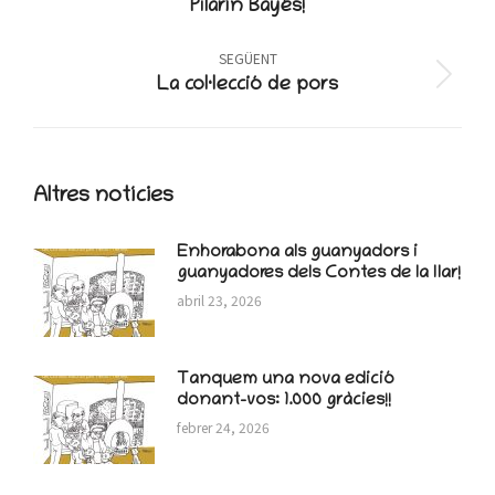
Pilarín Bayés!
post:
SEGÜENT
Next
La col·lecció de pors
post:
Altres notícies
Enhorabona als guanyadors i
guanyadores dels Contes de la llar!
abril 23, 2026
Tanquem una nova edició
donant-vos: 1.000 gràcies!!
febrer 24, 2026