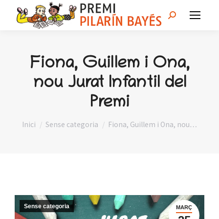
Search:
Fiona, Guillem i Ona,
nou Jurat Infantil del
Premi
You are here:
Inici
Sense categoria
Fiona, Guillem i Ona, nou…
Sense categoria
MARÇ