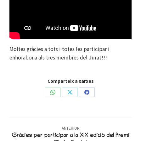
Moltes gràcies a tots i totes les participar i
enhorabona als tres membres del Jurat!!!
Comparteix a xarxes
Share
Share
Share
on
on
on
WhatsApp
X
Facebook
Post
ANTERIOR
navigation
Gràcies per participar a la XIX edició del Premi
Previous