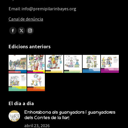
Email: info@premipilarinbayes.org
Canal de denúncia
Find us on:
Facebook
X
Instagram
page
page
page
Edicions anteriors
opens
opens
opens
in
in
in
new
new
new
window
window
window
El dia a dia
Enhorabona als guanyadors i guanyadores
dels Contes de la llar!
abril 23, 2026