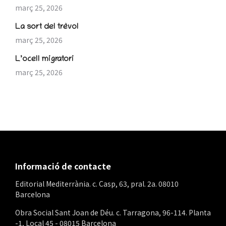
març 25, 2026
La sort del trèvol
març 25, 2026
L’ocell migratori
març 25, 2026
Informació de contacte
Editorial Mediterrània. c. Casp, 63, pral. 2a. 08010
Barcelona
Obra Social Sant Joan de Déu. c. Tarragona, 96-114. Planta
-1, Local 45 - 08015 Barcelona