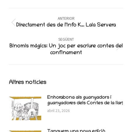
WhatsApp
X
Facebook
Post
ANTERIOR
navigation
Previous
Directament des de l’info K… Laia Servera
post:
SEGÜENT
Binomis màgics: Un joc per escriure contes del
Next
confinament
post:
Altres notícies
Enhorabona als guanyadors i
guanyadores dels Contes de la llar!
abril 23, 2026
Tanquem una nova edició