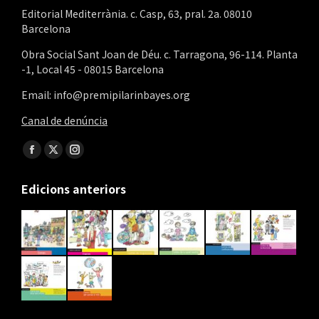
Editorial Mediterrània. c. Casp, 63, pral. 2a. 08010
Barcelona
Obra Social Sant Joan de Déu. c. Tarragona, 96-114. Planta
-1, Local 45 - 08015 Barcelona
Email: info@premipilarinbayes.org
Canal de denúncia
Find us on:
Facebook
X
Instagram
page
page
page
Edicions anteriors
opens
opens
opens
in
in
in
new
new
new
window
window
window