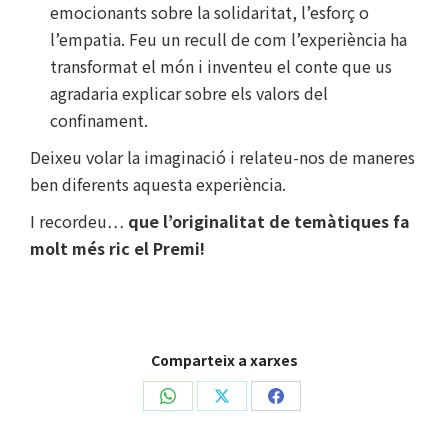
emocionants sobre la solidaritat, l’esforç o
l’empatia. Feu un recull de com l’experiència ha
transformat el món i inventeu el conte que us
agradaria explicar sobre els valors del
confinament.
Deixeu volar la imaginació i relateu-nos de maneres
ben diferents aquesta experiència.
I recordeu…
que l’originalitat de temàtiques fa
molt més ric el Premi!
Comparteix a xarxes
Share
Share
Share
on
on
on