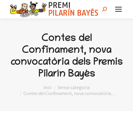
Search:
Contes del
Confinament, nova
convocatòria dels Premis
Pilarín Bayés
You are here:
Inici
Sense categoria
Contes del Confinament, nova convocatòria…