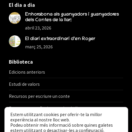
El dia a dia
Enhorabona als guanyadors i guanyadores
dels Contes de la llar!
abril 23, 2026
El diari extraordinari d’en Roger
març 25, 2026
Biblioteca
Edicions anteriors
Estudi de valors
Recursos per escriure un conte
Recursos per reflexionar sobre la llar
Estem utilitzant cookies per oferir-te la millor
experiència al nostre lloc web.
Podeu obtenir més informació sobre quines galetes
estem utilitzant o desactivar-les a
configuració
.