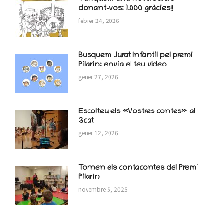
donant-vos: 1.000 gràcies!!
febrer 24, 2026
Busquem Jurat Infantil pel premi
Pilarín: envia el teu vídeo
gener 27, 2026
Escolteu els «Vostres contes» al
3cat
gener 12, 2026
Tornen els contacontes del Premi
Pilarín
novembre 5, 2025