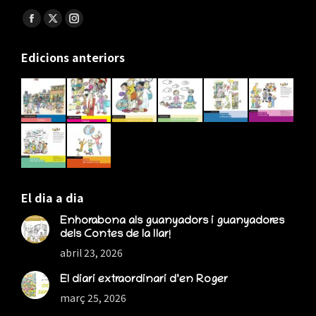
Find us on:
Facebook
X
Instagram
page
page
page
Edicions anteriors
opens
opens
opens
in
in
in
new
new
new
window
window
window
El dia a dia
Enhorabona als guanyadors i guanyadores
dels Contes de la llar!
abril 23, 2026
El diari extraordinari d’en Roger
març 25, 2026