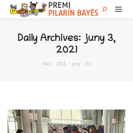
Search:
Daily Archives:
juny 3,
2021
You are here:
Inici
2021
juny
03