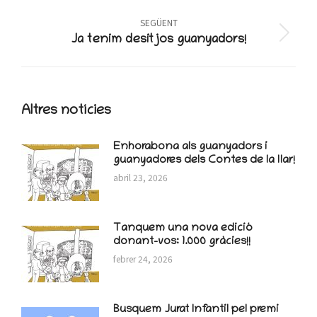
post:
SEGÜENT
Next
Ja tenim desitjos guanyadors!
post:
Altres notícies
Enhorabona als guanyadors i
guanyadores dels Contes de la llar!
abril 23, 2026
Tanquem una nova edició
donant-vos: 1.000 gràcies!!
febrer 24, 2026
Busquem Jurat Infantil pel premi