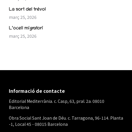
La sort del trèvol
març 25, 2026
L’ocell migratori
març 25, 2026
Informació de contacte
Editorial Mediterrània. c. Casp, 63, pral. 2a. 08010
Barcelona
Obra Social Sant Joan de Déu. c. Tarragona, 96-114. Planta
-1, Local 45 - 08015 Barcelona