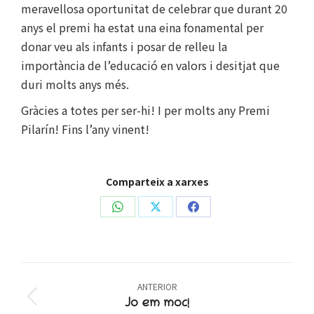
meravellosa oportunitat de celebrar que durant 20
anys el premi ha estat una eina fonamental per
donar veu als infants i posar de relleu la
importància de l’educació en valors i desitjat que
duri molts anys més.
Gràcies a totes per ser-hi! I per molts any Premi
Pilarín! Fins l’any vinent!
Comparteix a xarxes
Share
Share
Share
on
on
on
WhatsApp
X
Facebook
Post
ANTERIOR
navigation
Previous
Jo em moc!