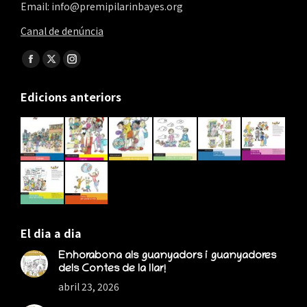
Email: info@premipilarinbayes.org
Canal de denúncia
Find us on:
Facebook
X
Instagram
page
page
page
Edicions anteriors
opens
opens
opens
in
in
in
new
new
new
window
window
window
El dia a dia
Enhorabona als guanyadors i guanyadores
dels Contes de la llar!
abril 23, 2026