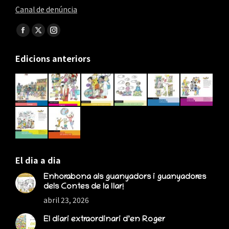
Canal de denúncia
Find us on:
Facebook
X
Instagram
page
page
page
Edicions anteriors
opens
opens
opens
in
in
in
new
new
new
window
window
window
El dia a dia
Enhorabona als guanyadors i guanyadores
dels Contes de la llar!
abril 23, 2026
El diari extraordinari d’en Roger