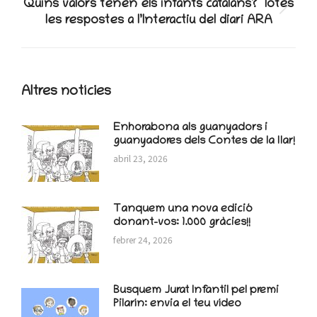
Quins valors tenen els infants catalans? Totes
Next
les respostes a l’Interactiu del diari ARA
post:
Altres notícies
Enhorabona als guanyadors i
guanyadores dels Contes de la llar!
abril 23, 2026
Tanquem una nova edició
donant-vos: 1.000 gràcies!!
febrer 24, 2026
Busquem Jurat Infantil pel premi
Pilarín: envia el teu vídeo