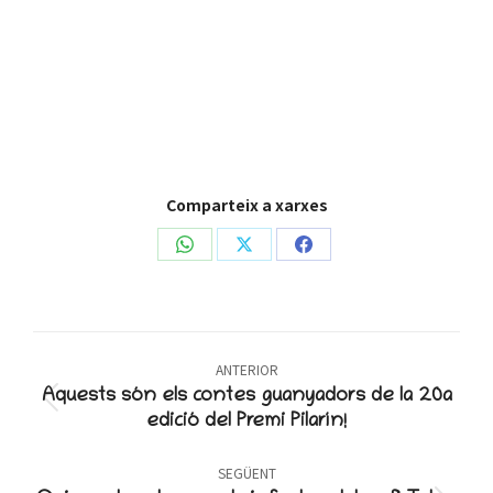
Comparteix a xarxes
Share
Share
Share
on
on
on
WhatsApp
X
Facebook
Post
ANTERIOR
navigation
Aquests són els contes guanyadors de la 20a
Previous
edició del Premi Pilarín!
post:
SEGÜENT