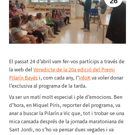
26
El passat 24 d’abril vam fer-vos partícips a través de
la web del
Veredicte de la 20a edició del Premi
Pilarín Bayés
i, com cada any, l’
InfoK
va voler donar
l’exclusiva al programa de la tarda.
Va ser un matí molt especial i ple d’emocions. Ben
d’hora, en Miquel Piris, reporter del programa, va
anar a buscar la Pilarín a Vic que, tot i trobar-se una
mica cansada després de la jornada maratoniana de
Sant Jordi, no s’ho va pensar dues vegades i va