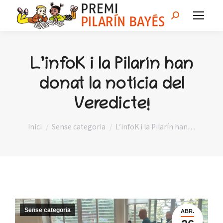
Search:
L’infoK i la Pilarín han
donat la notícia del
Veredicte!
You are here:
Inici
Sense categoria
L’infoK i la Pilarín han…
Sense categoria
ABR.