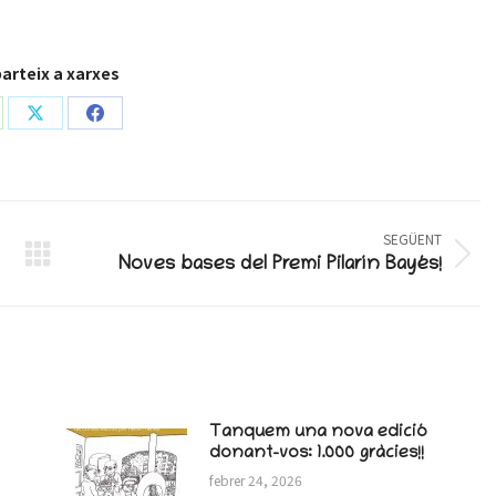
rteix a xarxes
are
Share
Share
on
on
atsApp
X
Facebook
SEGÜENT
Next
Noves bases del Premi Pilarín Bayés!
post:
Tanquem una nova edició
donant-vos: 1.000 gràcies!!
febrer 24, 2026