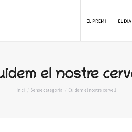
EL PREMI
EL DIA
uidem el nostre cerve
You are here:
Inici
Sense categoria
Cuidem el nostre cervell