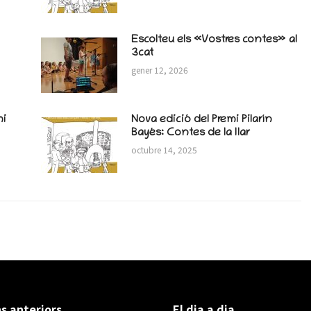
Escolteu els «Vostres contes» al
3cat
gener 12, 2026
mi
Nova edició del Premi Pilarín
Bayés: Contes de la llar
octubre 14, 2025
s anteriors
El dia a dia