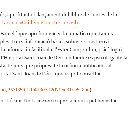
ós, aprofitant el llançament del llibre de contes de la
t
l’article «Cuidem el nostre cervell»
.
 Barceló que aprofundeix en la temàtica que tantes
les, trucs, informació bàsica sobre els trastorns i
 la informació facilitada l’Ester Camprodon, psicòloga i
e l’Hospital Sant Joan de Déu, on també és psicòloga de la
ista de pors que pròpies de la infància publicades al
pital Sant Joan de Déu i que es pot consultar
load/263f85f01df4d3e3d2d295c31ce5c8ae
).
oltíssim. Un bon exercici per la ment i pel benestar