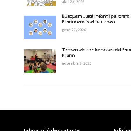
abril 23, 2026
Busquem Jurat Infantil pel premi
Pilarín: envia el teu vídeo
gener 27, 2026
Tornen els contacontes del Pre
Pilarín
novembre 5, 2025
Informació de contacte
Edicion