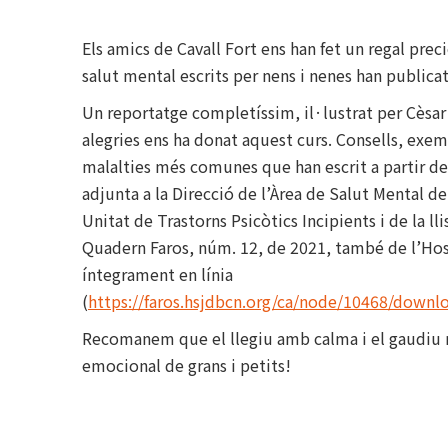
Els amics de Cavall Fort ens han fet un regal preci
salut mental escrits per nens i nenes han publica
Un reportatge completíssim, il·lustrat per Cèsar
alegries ens ha donat aquest curs. Consells, exemp
malalties més comunes que han escrit a partir de
adjunta a la Direcció de l’Àrea de Salut Mental d
Unitat de Trastorns Psicòtics Incipients i de la ll
Quadern Faros, núm. 12, de 2021, també de l’Hos
íntegrament en línia
(
https://faros.hsjdbcn.org/ca/node/10468/down
Recomanem que el llegiu amb calma i el gaudiu m
emocional de grans i petits!