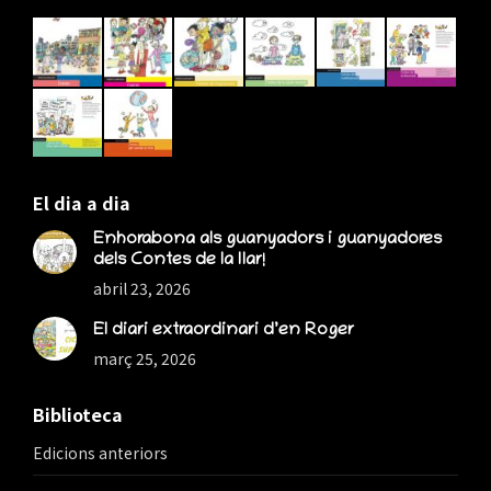
in
in
in
new
new
new
window
window
window
El dia a dia
Enhorabona als guanyadors i guanyadores
dels Contes de la llar!
abril 23, 2026
El diari extraordinari d’en Roger
març 25, 2026
Biblioteca
Edicions anteriors