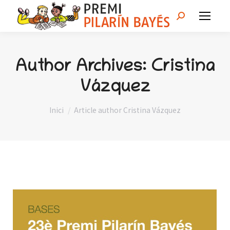
Search:
Author Archives:
Cristina
Vázquez
You are here:
Inici
Article author Cristina Vázquez