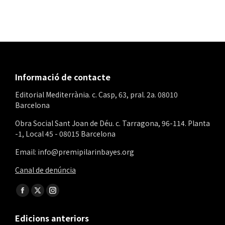
Informació de contacte
Editorial Mediterrània. c. Casp, 63, pral. 2a. 08010
Barcelona
Obra Social Sant Joan de Déu. c. Tarragona, 96-114. Planta
-1, Local 45 - 08015 Barcelona
Email: info@premipilarinbayes.org
Canal de denúncia
Find us on:
Facebook
X
Instagram
page
page
page
Edicions anteriors
opens
opens
opens