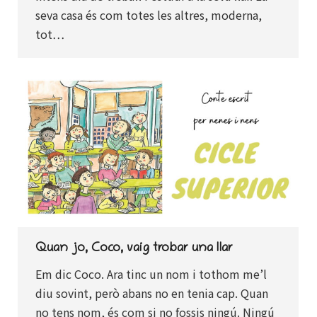
seva casa és com totes les altres, moderna,
tot…
Quan jo, Coco, vaig trobar una llar
Em dic Coco. Ara tinc un nom i tothom me’l
diu sovint, però abans no en tenia cap. Quan
no tens nom, és com si no fossis ningú. Ningú