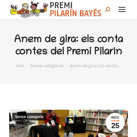
Search:
Anem de gira: els conta
contes del Premi Pilarín
You are here:
Inici
Sense categoria
Anem de gira: els conta…
Sense categoria
NOV.
25