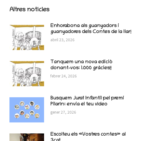
Altres notícies
Enhorabona als guanyadors i
guanyadores dels Contes de la llar!
abril 23, 2026
Tanquem una nova edició
donant-vos: 1.000 gràcies!!
febrer 24, 2026
Busquem Jurat Infantil pel premi
Pilarín: envia el teu vídeo
gener 27, 2026
Escolteu els «Vostres contes» al
3cat