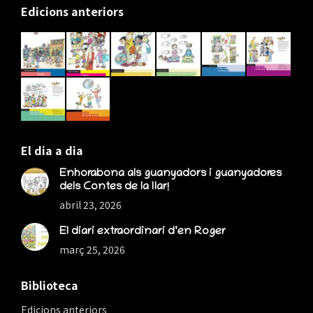
Edicions anteriors
opens
opens
opens
in
in
in
new
new
new
window
window
window
El dia a dia
Enhorabona als guanyadors i guanyadores
dels Contes de la llar!
abril 23, 2026
El diari extraordinari d’en Roger
març 25, 2026
Biblioteca
Edicions anteriors