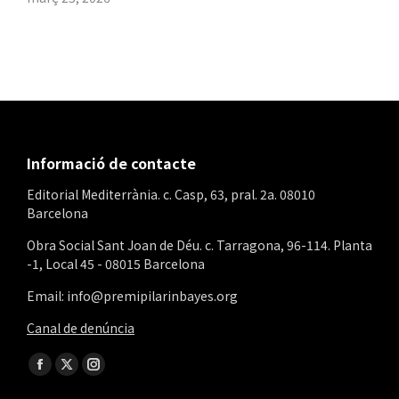
Informació de contacte
Editorial Mediterrània. c. Casp, 63, pral. 2a. 08010
Barcelona
Obra Social Sant Joan de Déu. c. Tarragona, 96-114. Planta
-1, Local 45 - 08015 Barcelona
Email: info@premipilarinbayes.org
Canal de denúncia
Find us on:
Facebook
X
Instagram
page
page
page