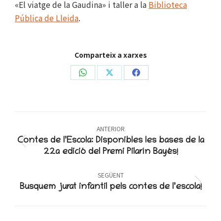
«El viatge de la Gaudina» i taller a la
Biblioteca
Pública de Lleida
.
Comparteix a xarxes
Share
Share
Share
on
on
on
WhatsApp
X
Facebook
Post
ANTERIOR
navigation
Contes de l’Escola: Disponibles les bases de la
Previous
22a edició del Premi Pilarín Bayés!
post:
SEGÜENT
Next
Busquem jurat infantil pels contes de l’escola!
post: