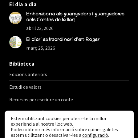
El dia a dia
Enhorabona als guanyadors i guanyadores
dels Contes de la llar!
abril 23, 2026
El diari extraordinari d’en Roger
març 25, 2026
Biblioteca
Edicions anteriors
Estudi de valors
Recursos per escriure un conte
Recursos per reflexionar sobre la llar
Estem utilitzant cookies per oferir-te la millor
experiència al nostre lloc web.
Podeu obtenir més informació sobre quines galetes
estem utilitzant o desactivar-les a
configuració
.