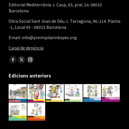
Editorial Mediterrània. c. Casp, 63, pral. 2a. 08010
Barcelona
Obra Social Sant Joan de Déu. c. Tarragona, 96-114. Planta
-1, Local 45 - 08015 Barcelona
Email: info@premipilarinbayes.org
Canal de denúncia
Find us on:
Facebook
X
Instagram
page
page
page
Edicions anteriors
opens
opens
opens
in
in
in
new
new
new
window
window
window