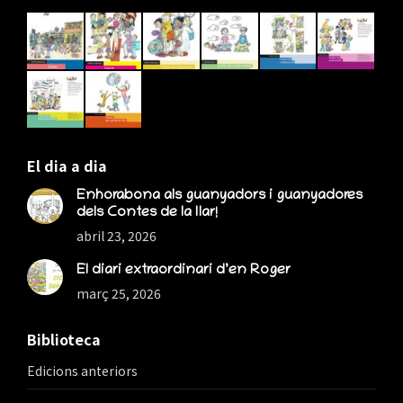
in
in
in
new
new
new
window
window
window
El dia a dia
Enhorabona als guanyadors i guanyadores
dels Contes de la llar!
abril 23, 2026
El diari extraordinari d’en Roger
març 25, 2026
Biblioteca
Edicions anteriors