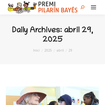
Search:
Daily Archives:
abril 29,
2025
You are here:
Inici
2025
abril
29