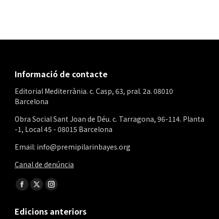
Informació de contacte
Editorial Mediterrània. c. Casp, 63, pral. 2a. 08010
Barcelona
Obra Social Sant Joan de Déu. c. Tarragona, 96-114. Planta
-1, Local 45 - 08015 Barcelona
Email: info@premipilarinbayes.org
Canal de denúncia
Find us on:
Facebook
X
Instagram
page
page
page
Edicions anteriors
opens
opens
opens