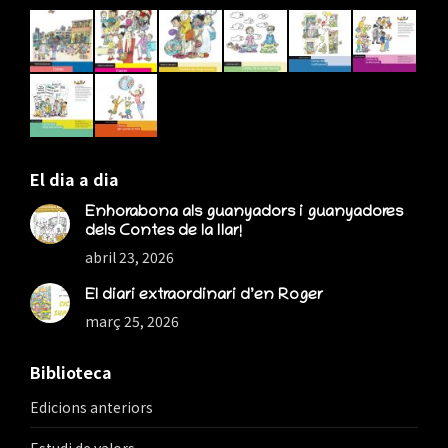
in
in
in
new
new
new
window
window
window
El dia a dia
Enhorabona als guanyadors i guanyadores
dels Contes de la llar!
abril 23, 2026
El diari extraordinari d’en Roger
març 25, 2026
Biblioteca
Edicions anteriors
Estudi de valors