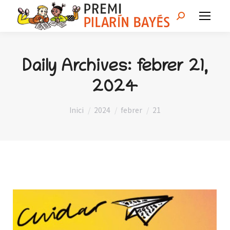
Search:
Daily Archives:
febrer 21,
2024
You are here:
Inici
2024
febrer
21