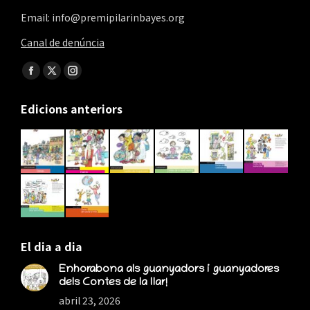
Email: info@premipilarinbayes.org
Canal de denúncia
Find us on:
Facebook
X
Instagram
page
page
page
Edicions anteriors
opens
opens
opens
in
in
in
new
new
new
window
window
window
El dia a dia
Enhorabona als guanyadors i guanyadores
dels Contes de la llar!
abril 23, 2026