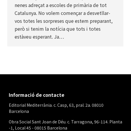
nenes adreçat a escoles de primària de tot
Catalunya. No volem començar a desvetllar-
vos totes les sorpreses que estem preparant,
però si tenim la notícia que tots i totes
estàveu esperant. Ja…
Informació de contacte
Editorial Mediterrània. c. Casp, 63, pral. 2a. 08010
Barcelona
Obra Social Sant Joan de Déu. c. Tarragona, 96-114. Planta
-1, Local 45 - 08015 Barcelona