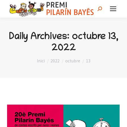
Search:
Daily Archives:
octubre 13,
2022
You are here:
Inici
2022
octubre
13