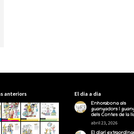
s anteriors
El dia a dia
Enhorabona als
guanyadors i guan
dels Contes de la lla
abril 23, 2026
El diari extraordina