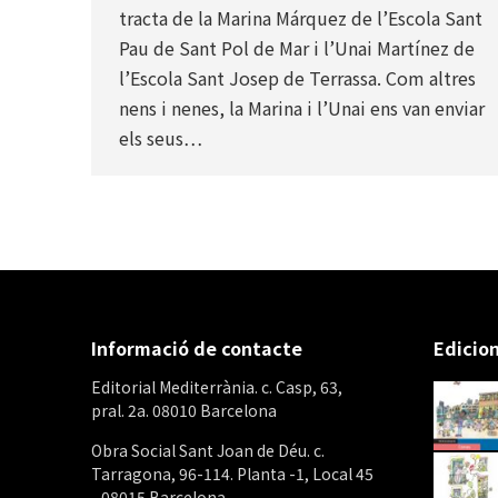
tracta de la Marina Márquez de l’Escola Sant
Pau de Sant Pol de Mar i l’Unai Martínez de
l’Escola Sant Josep de Terrassa. Com altres
nens i nenes, la Marina i l’Unai ens van enviar
els seus…
Informació de contacte
Edicion
Editorial Mediterrània. c. Casp, 63,
pral. 2a. 08010 Barcelona
Obra Social Sant Joan de Déu. c.
Tarragona, 96-114. Planta -1, Local 45
- 08015 Barcelona