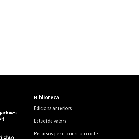
Biblioteca
Edicions anteriors
yadores
r!
Estudi de valors
Recursos per escriure un conte
ri d’en