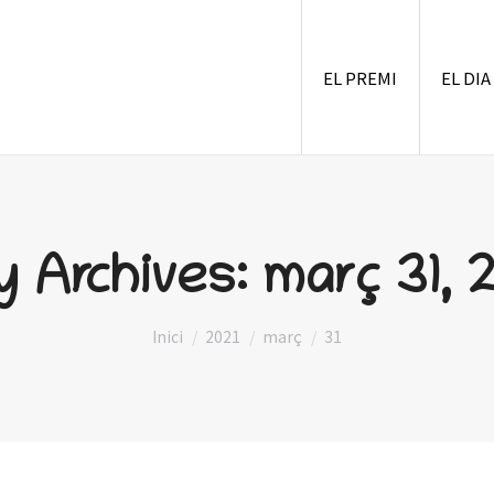
EL PREMI
EL DIA
ly Archives:
març 31, 
You are here:
Inici
2021
març
31