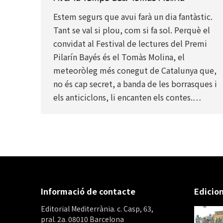
Estem segurs que avui farà un dia fantàstic.
Tant se val si plou, com si fa sol. Perquè el
convidat al Festival de lectures del Premi
Pilarín Bayés és el Tomàs Molina, el
meteoròleg més conegut de Catalunya que,
no és cap secret, a banda de les borrasques i
els anticiclons, li encanten els contes.…
Informació de contacte
Edicion
Editorial Mediterrània. c. Casp, 63,
pral. 2a. 08010 Barcelona