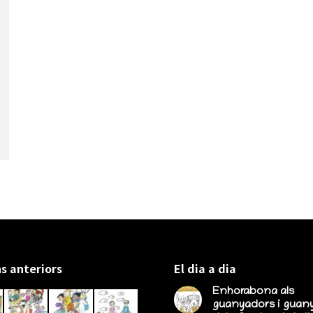
s anteriors
El dia a dia
Enhorabona als
guanyadors i guan