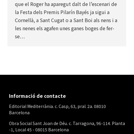
que el Roger ha aparegut dalt de l’escenari de
la Festa dels Premis Pilarín Bayés ja sigui a
Cornellà, a Sant Cugat o a Sant Boi als nens i a
les nenes els agafen unes ganes boges de fer-
se…
Informació de contacte
Editorial Mediterrània. c. Casp, 63, pral. 2a. 08010
Barcelona
Obra Social Sant Joan de Déu. c. Tarragona, 96-114. Planta
-1, Local 45 - 08015 Barcelona