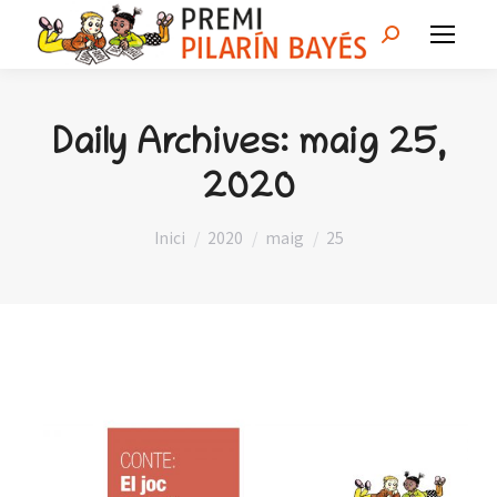
Search:
Daily Archives:
maig 25,
2020
You are here:
Inici
2020
maig
25