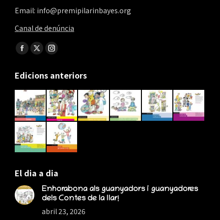
Email: info@premipilarinbayes.org
Canal de denúncia
Find us on:
Facebook
X
Instagram
page
page
page
Edicions anteriors
opens
opens
opens
in
in
in
new
new
new
window
window
window
El dia a dia
Enhorabona als guanyadors i guanyadores
dels Contes de la llar!
abril 23, 2026