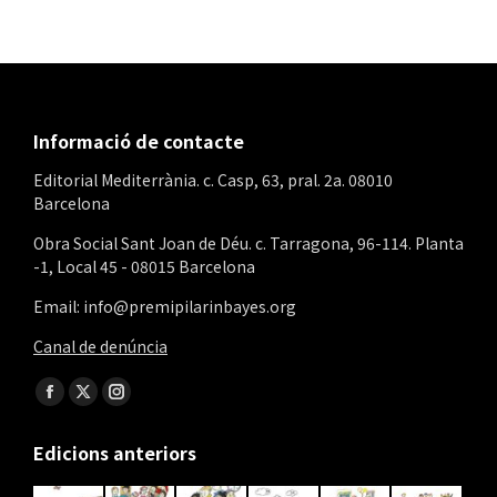
Informació de contacte
Editorial Mediterrània. c. Casp, 63, pral. 2a. 08010
Barcelona
Obra Social Sant Joan de Déu. c. Tarragona, 96-114. Planta
-1, Local 45 - 08015 Barcelona
Email: info@premipilarinbayes.org
Canal de denúncia
Find us on:
Facebook
X
Instagram
page
page
page
Edicions anteriors
opens
opens
opens
in
in
in