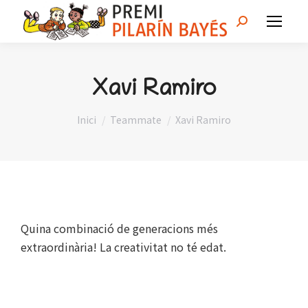
Search:
Xavi Ramiro
You are here:
Inici
Teammate
Xavi Ramiro
Quina combinació de generacions més
extraordinària! La creativitat no té edat.